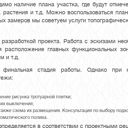
димо наличие плана участка, где будут отме
 растения и т.д. Можно воспользоваться пла
ых замеров мы советуем услуги топографическ
 разработкой проекта. Работа с эскизами нео
ся расположение главных функциональных зо
 и т.д.
– финальная стадия работы. Однако при 
тежи:
ение рисунка тротуарной плитки;
их выключения;
 также схема их размещения. Консультация по выбору подх
томатического полива.
определяется в соответствии с проектными ре